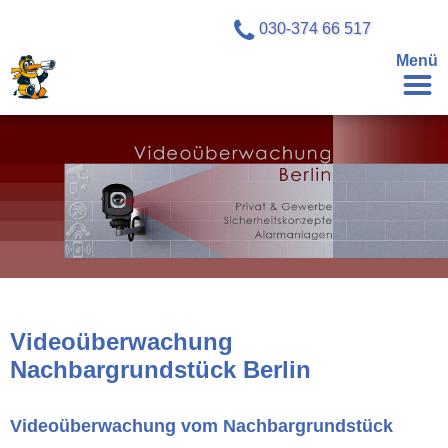
030-374 66 517
Menü
Videoüberwachung
Nachbargrundstück Berlin
Videoüberwachung vom Nachbargrundstück