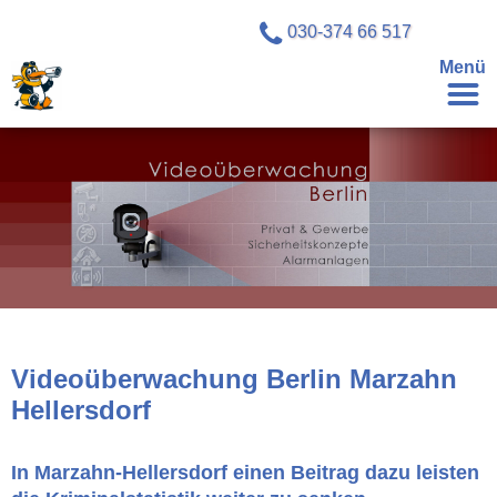
030-374 66 517
Menü
Videoüberwachung Berlin Marzahn
Hellersdorf
In Marzahn-Hellersdorf einen Beitrag dazu leisten