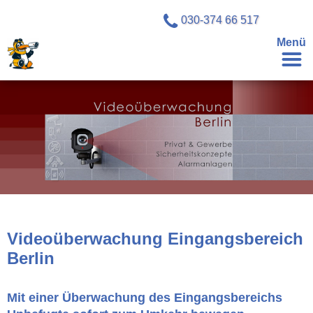
030-374 66 517
Menü
Videoüberwachung Eingangsbereich
Berlin
Mit einer Überwachung des Eingangsbereichs