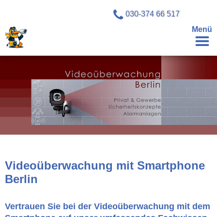
030-374 66 517
Menü
Videoüberwachung mit Smartphone
Berlin
Vertrauen Sie bei der Videoüberwachung mit dem