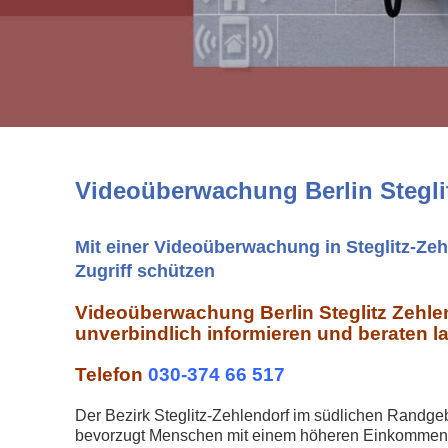
Videoüberwachung Berlin Stegli
Mit einer Videoüberwachung in Steglitz-Ze
Zugriff schützen
Videoüberwachung Berlin Steglitz Zehlen
unverbindlich informieren und beraten l
Telefon
030-374 66 517
Der Bezirk Steglitz-Zehlendorf im südlichen Randgeb
bevorzugt Menschen mit einem höheren Einkommen 