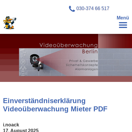
030-374 66 517
Menü
Einverständniserklärung
Videoüberwachung Mieter PDF
i.noack
17. August 2025